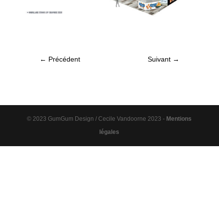
←
Précédent
Suivant
→
© 2023 GumGum Design / Cecile Vandoorne 2023 -
Mentions
légales