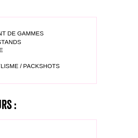
T DE GAMMES
STANDS
E
YLISME / PACKSHOTS
rs :