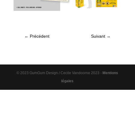
←
Précédent
Suivant
→
© 2023 GumGum Design / Cecile Vandoorne 2023 -
Mentions
légales